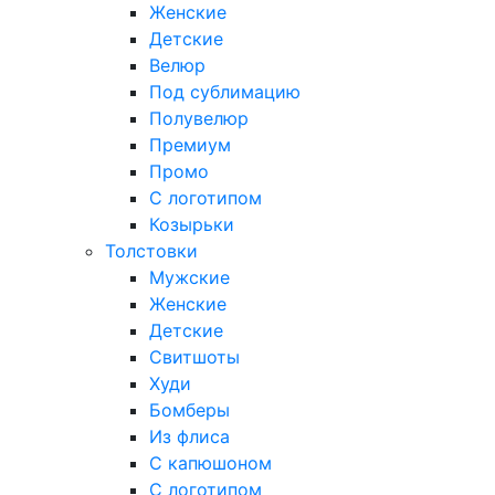
Женские
Детские
Велюр
Под сублимацию
Полувелюр
Премиум
Промо
С логотипом
Козырьки
Толстовки
Мужские
Женские
Детские
Свитшоты
Худи
Бомберы
Из флиса
С капюшоном
С логотипом