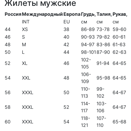
Жилеты мужские
Россия
Международный
Европа
Грудь,
Талия,
Рукав,
INT
EU
см
см
см
44
XS
38
86-89
73-78
59-60
46
S
40
90-93
79-82
60-61
48
M
42
94-97
83-86
61-63
50
L
44
98-101
87-90
62-63
102-
52
XL
46
91-94
64-65
105
106-
54
XXL
48
95-98
64-65
109
110-
99-
56
XXXL
50
64-67
113
102
114-
103-
58
XXXL
52
64-67
117
106
118-
107-
60
XXXL
54
65-68
121
110