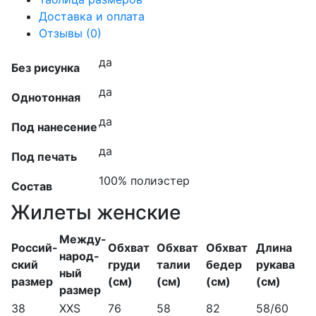
Доставка и оплата
Отзывы (0)
да
Без рисунка
да
Однотонная
да
Под нанесение
да
Под печать
100% полиэстер
Состав
Жилеты женские
Между-
Россий-
Обхват
Обхват
Обхват
Длина
народ-
ский
груди
талии
бедер
рукава
ный
размер
(см)
(см)
(см)
(см)
размер
38
XXS
76
58
82
58/60