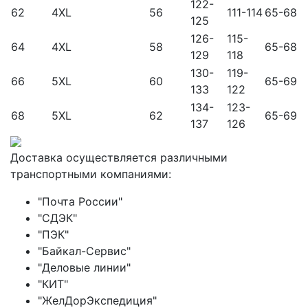
122-
62
4XL
56
111-114
65-68
125
126-
115-
64
4XL
58
65-68
129
118
130-
119-
66
5XL
60
65-69
133
122
134-
123-
68
5XL
62
65-69
137
126
Доставка осуществляется различными
транспортными компаниями:
"Почта России"
"СДЭК"
"ПЭК"
"Байкал-Сервис"
"Деловые линии"
"КИТ"
"ЖелДорЭкспедиция"