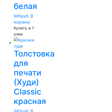
белая
985
руб.
В
корзину
Купить в 1
клик
Толстовка
для
печати
(Худи)
Classic
красная
985
руб.
В