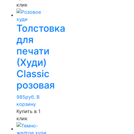
клик
Толстовка
для
печати
(Худи)
Classic
розовая
985
руб.
В
корзину
Купить в 1
клик