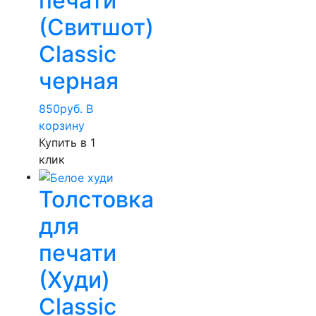
печати
(Свитшот)
Classic
черная
850
руб.
В
корзину
Купить в 1
клик
Толстовка
для
печати
(Худи)
Classic