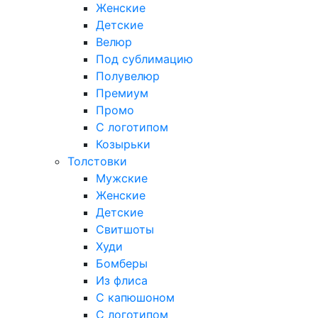
Женские
Детские
Велюр
Под сублимацию
Полувелюр
Премиум
Промо
С логотипом
Козырьки
Толстовки
Мужские
Женские
Детские
Свитшоты
Худи
Бомберы
Из флиса
С капюшоном
С логотипом