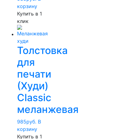
корзину
Купить в 1
клик
Толстовка
для
печати
(Худи)
Classic
меланжевая
985
руб.
В
корзину
Купить в 1