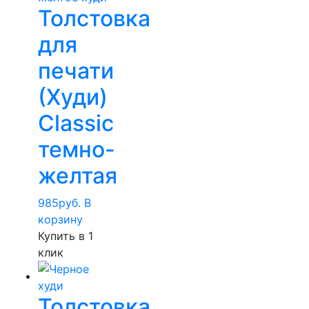
Толстовка
для
печати
(Худи)
Classic
темно-
желтая
985
руб.
В
корзину
Купить в 1
клик
Толстовка