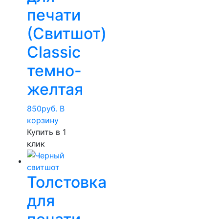
печати
(Свитшот)
Classic
темно-
желтая
850
руб.
В
корзину
Купить в 1
клик
Толстовка
для