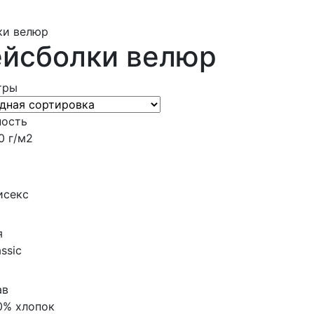
ки велюр
ейсболки велюр
тры
ность
0 г/м2
исекс
я
assic
ав
0% хлопок