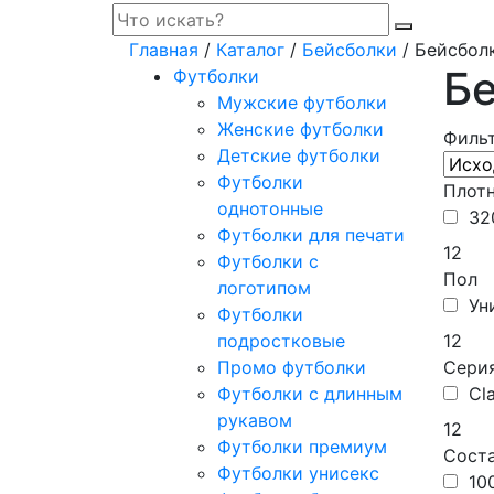
Главная
/
Каталог
/
Бейсболки
/ Бейсбол
Б
Футболки
Мужские футболки
Женские футболки
Филь
Детские футболки
Футболки
Плот
однотонные
32
Футболки для печати
12
Футболки с
Пол
логотипом
Ун
Футболки
подростковые
12
Промо футболки
Сери
Футболки с длинным
Cl
рукавом
12
Футболки премиум
Сост
Футболки унисекс
10