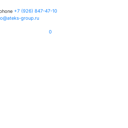
+7
(926) 847-47-10
fo@ateks-group.ru
0