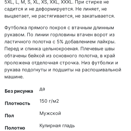
5XL, L, M, S, XL, XS, XXL, XXXL. При стирке не
садится и не деформируется. Не линяет, не
выцветает, не растягивается, не закатывается.
Футболка прямого покроя с втачным длинным
рукавом. По линии горловины втачен ворот из
ластичного полотна с 5% добавлением лайкры.
Перед и спинка цельнокроеная. Плечевые швы
обтачены бейкой из основного полотна, в край
проложена отделочная строчка. Низ футболки и
рукава подогнуты и подшиты на распошивальной
машине.
да
Без рисунка
150 г/м2
Плотность
Мужской
Пол
Кулирная гладь
Полотно