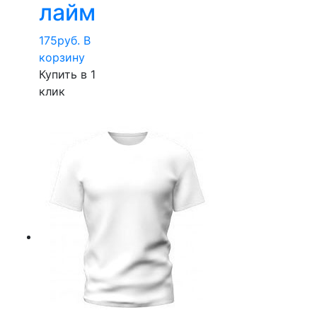
лайм
175
руб.
В
корзину
Купить в 1
клик