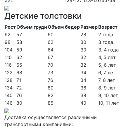
5XL
134-137
123-126
65-69
Детские толстовки
Рост
Объем груди
Объем бедер
Размер
Возраст
92
57
60
28
2 года
98
58
62
30
3 года
104
59
64
30
3, 4 года
110
62
67
32
4, 5 лет
116
65
70
32
5, 6 лет
122
68
73
34
6, 7 лет
128
71
76
34
7, 8 лет
134
72
80
36
8, 9 лет
140
76
82
38
9, 10 лет
146
80
85
40
10, 11 лет
Доставка осуществляется различными
транспортными компаниями: