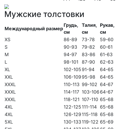
Мужские толстовки
Грудь,
Талия,
Рукав,
Международный размер
см
см
см
XS
86-89
73-78
59-60
S
90-93
79-82
60-61
M
94-97
83-86
61-63
L
98-101
87-90
62-63
XL
102-105
91-94
64-65
XXL
106-109
95-98
64-65
XXXL
110-113
99-102
64-67
XXXL
114-117
103-106
64-67
XXXL
118-121
107-110
65-68
4XL
122-125
111-114
65-68
4XL
126-129
115-118
65-68
5XL
130-133
119-122
65-69