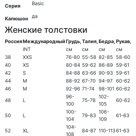
Basic
Серия
да
Капюшон
Женские толстовки
Россия
Международный
Грудь,
Талия,
Бедра,
Рукав,
INT
см
см
см
см
38
XXS
76-80
55-58
82-85
58-60
40
XS
80-84
59-62
86-89
59-61
42
S
84-88
63-66
90-93
59-61
44
M
88-92
67-70
94-97
60-62
46
M
92-96
71-74
98-101
60-62
96-
102-
48
L
75-78
60-62
100
105
100-
106-
50
L
79-83
61-63
104
109
104-
52
XL
84-87
110-113
61-63
108