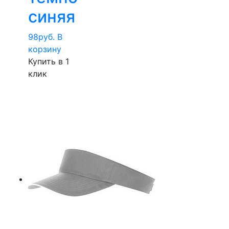
синяя
98
руб.
В
корзину
Купить в 1
клик