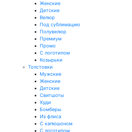
Женские
Детские
Велюр
Под сублимацию
Полувелюр
Премиум
Промо
С логотипом
Козырьки
Толстовки
Мужские
Женские
Детские
Свитшоты
Худи
Бомберы
Из флиса
С капюшоном
С логотипом