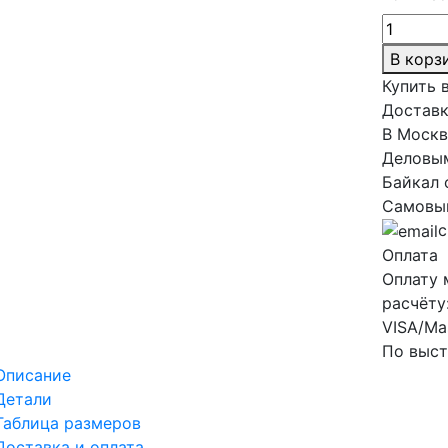
В корз
Купить в
Доставк
В Москв
Деловым
Байкал 
Самовыв
с
Оплата
Оплату 
расчёту
VISA/Ma
По выст
Описание
Детали
Таблица размеров
Доставка и оплата