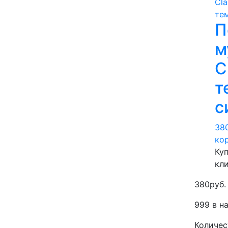
П
м
C
т
с
38
ко
Куп
кл
380
руб.
999 в н
Количес