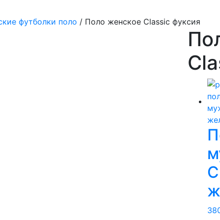
кие футболки поло
/ Поло женское Classic фуксия
По
Cla
П
м
C
ж
38