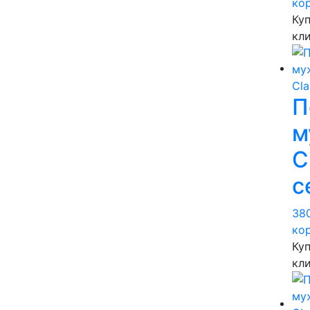
ко
Куп
кл
П
м
C
с
38
ко
Куп
кл