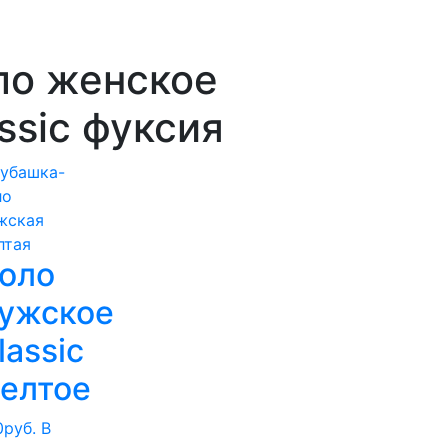
ло женское
ssic фуксия
оло
ужское
lassic
елтое
0
руб.
В