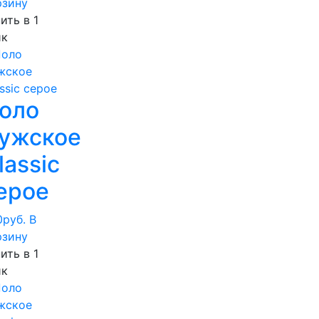
рзину
ить в 1
ик
оло
ужское
lassic
ерое
0
руб.
В
рзину
ить в 1
ик