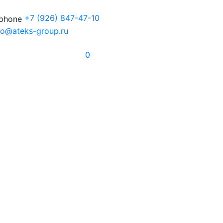
+7
(926) 847-47-10
fo@ateks-group.ru
0