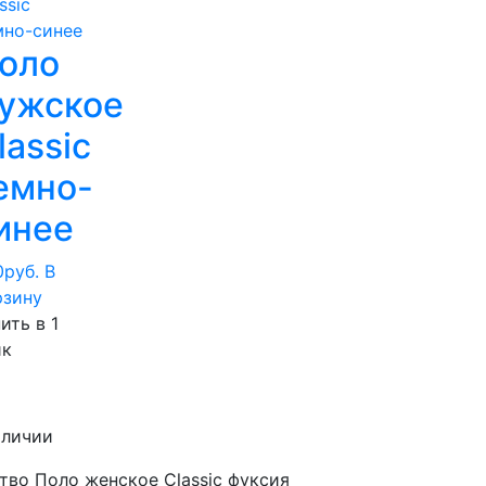
оло
ужское
lassic
емно-
инее
0
руб.
В
рзину
ить в 1
ик
аличии
тво Поло женское Classic фуксия