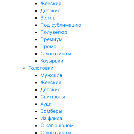
Женские
Детские
Велюр
Под сублимацию
Полувелюр
Премиум
Промо
С логотипом
Козырьки
Толстовки
Мужские
Женские
Детские
Свитшоты
Худи
Бомберы
Из флиса
С капюшоном
С логотипом