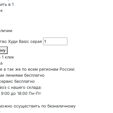
ить в 1
ик
аличии
тво Худи Basic серая
ину
 1 клик
а
е а так же по всем регионам России:
и линиями бесплатно
сервис бесплатно
оз с нашего склада:
 9:00 до 18:00 Пн-Пт
можно осуществить по безналичному
: