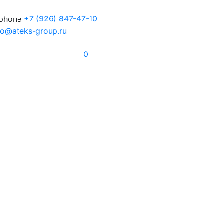
+7
(926) 847-47-10
fo@ateks-group.ru
0