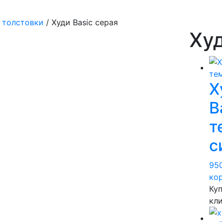
 толстовки
/ Худи Basic серая
Худ
Х
B
т
с
95
ко
Куп
кл