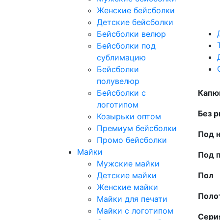
Женские бейсболки
Детские бейсболки
Бейсболки велюр
Бейсболки под
сублимацию
Бейсболки
полувелюр
Капю
Бейсболки с
логотипом
Без р
Козырьки оптом
Премиум бейсболки
Под 
Промо бейсболки
Майки
Под 
Мужские майки
Пол
Детские майки
Женские майки
Поло
Майки для печати
Майки с логотипом
Сери