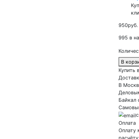
Куп
кл
950
руб.
995 в н
Количес
В корз
Купить в
Доставк
В Москв
Деловым
Байкал 
Самовыв
с
Оплата
Оплату 
расчёту