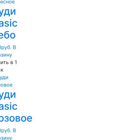
уди
asic
ебо
0
руб.
В
рзину
ить в 1
ик
уди
asic
озовое
0
руб.
В
рзину