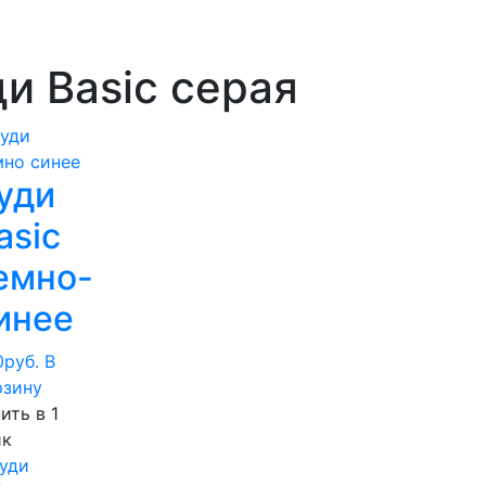
и Basic серая
уди
asic
емно-
инее
0
руб.
В
рзину
ить в 1
ик