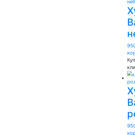
Х
B
н
95
ко
Куп
кл
Х
B
р
95
ко