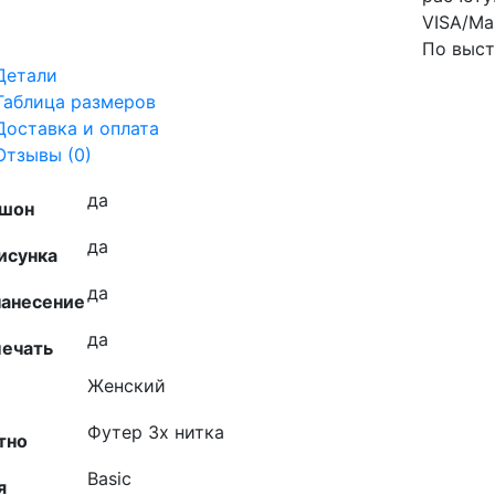
VISA/Ma
По выст
Детали
Таблица размеров
Доставка и оплата
Отзывы (0)
да
шон
да
исунка
да
нанесение
да
печать
Женский
Футер 3х нитка
тно
Basic
я